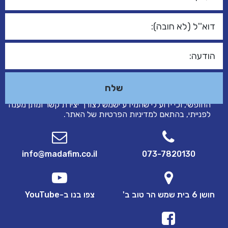
אני מאשר/ת כי הפרטים שמסרתי בטופס זה נמסרו מרצוני
החופשי, וכי ידוע לי שהמידע ישמש לצורך יצירת קשר ומתן מענה
לפנייתי, בהתאם ל
מדיניות הפרטיות
של האתר.
info@madafim.co.il
073-7820130
חושן 6 בית שמש הר טוב ב'
צפו בנו ב-YouTube