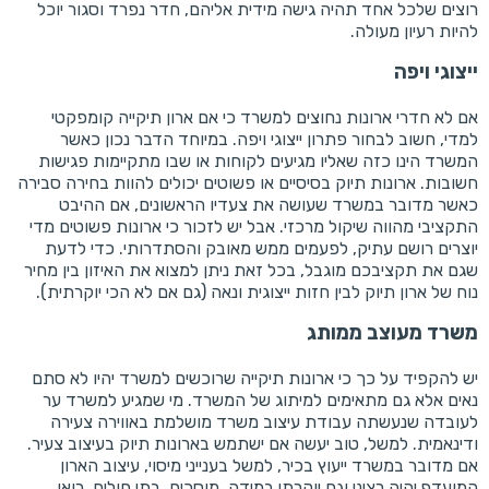
רוצים שלכל אחד תהיה גישה מידית אליהם, חדר נפרד וסגור יוכל
להיות רעיון מעולה.
ייצוגי ויפה
אם לא חדרי ארונות נחוצים למשרד כי אם ארון תיקייה קומפקטי
למדי, חשוב לבחור פתרון ייצוגי ויפה. במיוחד הדבר נכון כאשר
המשרד הינו כזה שאליו מגיעים לקוחות או שבו מתקיימות פגישות
חשובות. ארונות תיוק בסיסיים או פשוטים יכולים להוות בחירה סבירה
כאשר מדובר במשרד שעושה את צעדיו הראשונים, אם ההיבט
התקציבי מהווה שיקול מרכזי. אבל יש לזכור כי ארונות פשוטים מדי
יוצרים רושם עתיק, לפעמים ממש מאובק והסתדרותי. כדי לדעת
שגם את תקציבכם מוגבל, בכל זאת ניתן למצוא את האיזון בין מחיר
נוח של ארון תיוק לבין חזות ייצוגית ונאה (גם אם לא הכי יוקרתית).
משרד מעוצב ממותג
יש להקפיד על כך כי ארונות תיקייה שרוכשים למשרד יהיו לא סתם
נאים אלא גם מתאימים למיתוג של המשרד. מי שמגיע למשרד ער
לעובדה שנעשתה עבודת עיצוב משרד מושלמת באווירה צעירה
ודינאמית. למשל, טוב יעשה אם ישתמש בארונות תיוק בעיצוב צעיר.
אם מדובר במשרד ייעוץ בכיר, למשל בענייני מיסוי, עיצוב הארון
המועדף יהיה רציני וגם יוקרתי במידה. מוסכים, בתי חולים, רואי