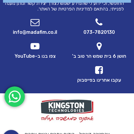
החופשי, וכי ידוע לי שהמידע ישמש לצורך יצירת קשר ומתן מענה
לפנייתי, בהתאם ל
מדיניות הפרטיות
של האתר.
info@madafim.co.il
073-7820130
חושן 6 בית שמש הר טוב ב'
צפו בנו ב-YouTube
עקבו אחרינו בפייסבוק