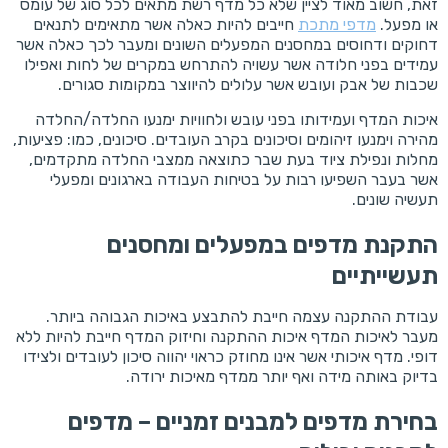
זאת, חשוב מאוד לציין שלא כל מדף רשת מתאים לכל סוג של עומס
או מפעל.
מדפי מתכת
חייבים להיות כאלה אשר מתאימים לתנאים
דחוקים ודחוסים במחסנים המפעלים השונים ומעבר לכך כאלה אשר
עמידים בפני חלודה אשר עשויה להתרחש במקרים של לחות ואפילו
שכבות של אבק ועובש אשר עלולים להיווצר במקומות סגורים.
איכות המדף ועמידותו בפני עובש ולחוויות ימנעו החלדה/החלדה
מהירה וימנעו זיהומים וסיכונים בקרב העובדים. סיכונים, כמו: פציעות,
מחלות ונפילת ציוד בעת שבר כתוצאה ממצבי החלדה מתקדמים,
אשר בעבר השפיעו רבות על בטיחות העבודה בארגונים ומפעלי
תעשיה שונים.
התקנת מדפים במפעלים ומחסנים
תעשייתיים
עבודת ההתקנה עצמה חייבת להתבצע באיכות הגבוהה ביותר.
מעבר לאיכות המדף איכות ההתקנה וחיזוק המדף חייבת להיות ללא
דופי. מדף איכותי אשר אינו מחוזק כראוי יהווה סיכון לעובדים ולצידו
בדיוק באותה מידה ואף יותר ממדף מאיכות ירודה.
בחירת מדפים למבנים זמניים – מדפים