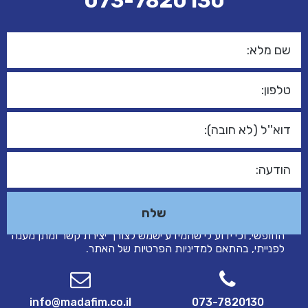
073-7820130
אני מאשר/ת כי הפרטים שמסרתי בטופס זה נמסרו מרצוני
החופשי, וכי ידוע לי שהמידע ישמש לצורך יצירת קשר ומתן מענה
לפנייתי, בהתאם ל
מדיניות הפרטיות
של האתר.
info@madafim.co.il
073-7820130