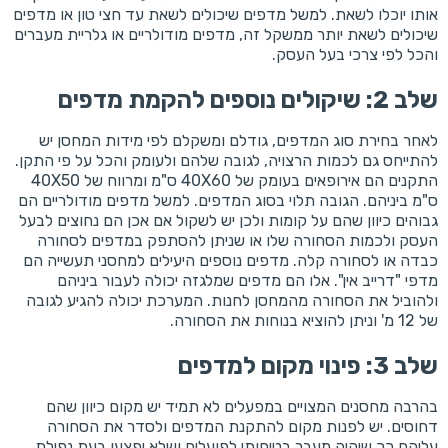
אותו יוכלו לשאת. למשל מדפים שיכולים לשאת עד חצי טון או מדפים
שיכולים לשאת יותר ממשקל זה, מדפים מודולריים או גלריית מעברים
והכל לפי צרכי בעל העסק.
שלב 2: שיקולים נוספים להקמת מדפים
לאחר בחירת סוג המדפים, גודלם ומשקלם לפי מידות המחסן יש
להתייחס גם לכמות הרצויה, לגובה שלהם ולעומק והכל על פי התקן.
התקנים הם אירופאים בעומק של 40X60 ס"מ ומרווח של 40X50
ס"מ ביניהם. הגובה תלוי בסוג המדפים. למשל מדפים מודולריים הם
גבוהים כיוון שהם על קומות ולכן יש לשקול אם אכן הם נחוצים לבעל
העסק ולכמות הסחורה שלו או שניתן להסתפק במדפים לסחורה
כבדה או לסחורה קלה. מדפים נוספים היעילים למחסני תעשייה הם
מדפי "דרייב אין". אלו הם מדפים שמלגזה יכולה לעבור ביניהם
ולהוביל את הסחורה מהמחסן לחנות. המערכת יכולה להגיע לגובה
של 12 מ' וניתן להוציא בנוחות את הסחורה.
שלב 3: פינוי מקום למדפים
בהרבה מחסנים המצויים במפעלים לא תמיד יש מקום כיוון שהם
דחוסים. יש לפנות מקום להתקנת המדפים ולסדר את הסחורה
עליהם כך שיהיה מעבר בטיחותי לפועלים ושלא יפצעו בעת נפילת