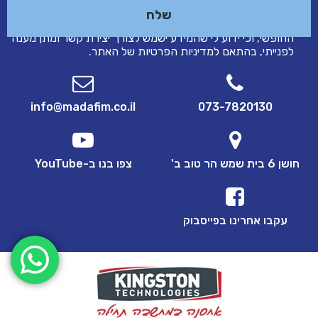
אני מאשר/ת כי הפרטים שמסרתי בטופס זה נמסרו מרצוני
החופשי, וכי ידוע לי שהמידע ישמש לצורך יצירת קשר ומתן מענה
לפנייתי, בהתאם ל
מדיניות הפרטיות
של האתר.
info@madafim.co.il
073-7820130
חושן 6 בית שמש הר טוב ב'
צפו בנו ב-YouTube
עקבו אחרינו בפייסבוק