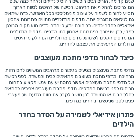
שנים קדימה. הורים רבים רוכשים ריהוט לילדיהם ולאחר כמה שנים
הם צריכים להחליף את הריהוט. רכישה של רהיטים לטווח הארוך
תסייע להורים לשמור על עיצוב מינימליסטי ככל האפשר, כזה שיתאים
גם לגילאים מבוגרים יותר. מדפים מודולריים מהווים פתרונות אחסון
אידאליים לחדר ילדים. כל הורה יודע כי חדר ילדים הוא מקום מבולגן
למדי, לכן יש צורך בפתרונות אחסון כמו מדפים. מדפים מודולרים
הם מדפים הקלים לשימוש. מדפים מודולריים הם חלק מרהיטים
מדולרים המתאימים את עצמם לחדרים.
כיצד לבחור מדפי מתכת מעוצבים
מדפי מתכת מעוצבים מגיעים בגימורים מרהיבים המשווים להם חזות
מרהיבה. מדפי מתכת מעוצבים מתאימים לבית ולמשרד. לפני רכישה
של מדפי מתכת מעוצבים אפשר להסתייע עם אנשי מקצוע בתחום
הריהוט לפני רכישת המדפים. מדפי מתכת מעוצבים צריכים להתאים
לחלל הבית או המשרד לכן חשוב לקבל את חוות הדעת של מעצבי
פנים לפני שניגשים ובוחרים במדפים.
פתרון אידיאלי לשמירה על הסדר בחדר
הילדים
מדפים הם פתרון אידיאלי לשמירה על הסדר בחדר ילדים. חשוב