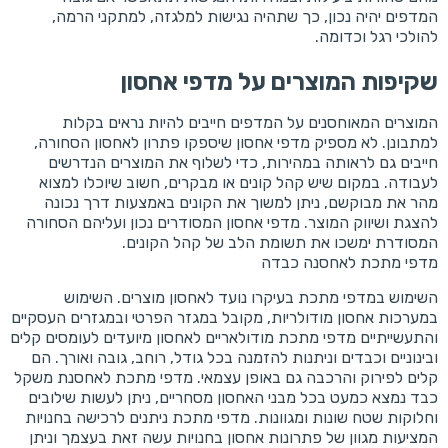
המדפים יהיה נכון, כך שתהיה נגישות למלגזה, למתקני הרמה,
להולכי רגל וכדומה.
שקיפות המוצרים על מדפי אחסון
המוצרים המאוחסנים על המדפים חייבים להיות נראים בקלות
למתבונן. לא מספיק מדפי אחסון שיספקו פתרון לאחסון הסחורה,
חייבים גם לראותה במהירות, כדי לשלוף את המוצרים הנדרשים
לעבודה. במקום שיש קהל קונים או מבקרים, חשוב שיוכלו למצוא
מהר את מבוקשם, ניתן למשוך את הקונים באמצעות דרך נכונה
להצגת ושיווק המוצר. מדפי אחסון המסודרים נכון ועליהם הסחורה
המסודרת ימשכו את תשומת הלב של קהל הקונים.
מדפי מתכת לאחסנה כבדה
השימוש במדפי מתכת בעיקרו נועד לאחסון מוצרים. השימוש
במערכות אחסון מודולריות, מקובל במגזר הפרטי ובמגזרים העסקיים
והתעשייתיים מדפי מתכת מודולאריים לאחסון מיועדים לעומסים קלים
ובינוניים וכבדים וניתנות להזמנה בכל גודל, רוחב, גובה ואורך. הם
קלים לפירוק והרכבה גם באופן עצמאי. מדפי מתכת לאחסנת משקל
כבד נמצא כמעט בכל מבני האחסון מסחריים, ניתן לעשות שילובים
וחלוקות שטח שונות ומגוונות. מדפי מתכת ניתנים לרכישה בחנויות
המציעות מגוון של פתרונות אחסון בחנויות עשה זאת בעצמך וניתן