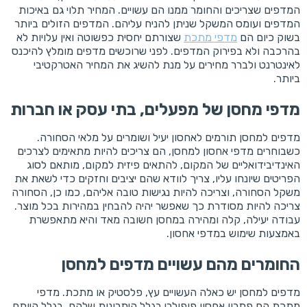
המדפים שצריכים והחומר ממנו הם עשויים. המחיר תלוי גם באיכות
המדפים ועומס המשקל שניתן להניח עליהם. המדפים הזולים ביותר
בשוק כיום הם
מדפי מתכת
שצורתם יחסית כפשוטה ואין עלויות לא
בהרכבה ולא בפירוק המדפים. לפני שרוכשים מדפים מומלץ להיכנס
לאינטרנט ולברר מחירים על מנת להשיג את המחיר האטרקטיבי
ביותר.
מדפי מחסן של מפעלים, בתי עסק או חברות
מדפים למחסן תורמים לאחסון יעיל ושומרים על מלאי הסחורה.
כשבוחרים מדפי אחסון למחסן, הם צריכים להיות מתאימים לצרכים
האינדיבידואליים של המקום, להתאים פיזית למקום, מותאם לסוג
הפריטים שיונחו עליו, צריך לוודא שהם יציבים וחזקים כדי לשאת את
משקל הסחורה, וצריכה להיות נגישות טובה אליהם, כמו כן, הסחורה
צריכה להיות מסודרת כך שאפשר יהיה להבחין במהירות בכל מוצר.
עבודה יעילה, קלה ומהירה במחסן חשובה מאד והיא מתאפשרת
באמצעות שימוש במדפי אחסון.
החומרים מהם עשויים מדפים למחסן
מדפים למחסן יש כאלה העשויים עץ, פלסטיק או מתכת. מדפי
מתכת הם פתרון אחסון פופולרי בגלל היתרונות שלהם. בגלל היותם