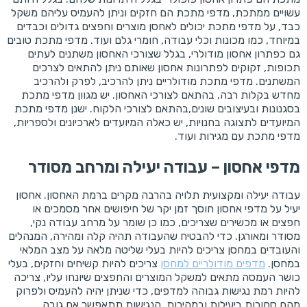
עשויים ממתכת, מדפי מתכת הם חזקים וניתן להעמיס עליהם משקל
כבד, על מדפי מתכת יכולים לאחסן מוצרים וחפצים גדולים וכבדים
במיוחד, כמו מכונות וכלי עבודה, חומרי גלם ועוד. מדפי מתכת טובים
גם כפתרון אחסון מודולרי, בגלל שצורכי האחסון משתנים לעתים
תכופות, זקוקים לפתרונות אחסון שאותם ניתן להתאים לצרכים
המשתנים. מדפי מתכת מודולריים ניתן להרכיב, לפרק ולהרכיב
מחדש בקלות רבה, בהתאם לצורכי האחסון. יש מגוון מדפי מתכת
בסגנונות ובעיצובים שונים,בהתאם לצורכי הלקוח. ישנן מדפי מתכת
המיועדים לתצוגה בחנויות, יש כאלה המיועדים לארכיונים ולספריות,
מדפי מתכת עם מגירות ועוד.
מדפי אחסון – עבודה יעילה ומרחב מסודר
עבודה יעילה ומקצועית תלויה בהרבה מקרים ברמת האחסון. אחסון
יעיל על מדפי אחסון חוסך זמן יקר של חיפושים אחר מסמכים או
חפצים או מכשירים שצריכים, כמו כן שומר על מרחב עבודה נקי,
מסודר ומאורגן. כדי להבטיח שהעבודה תהיה קלה ומהירה, המנהלים
והעובדים במחסן צריכים להיות בעלי שליטה מלאה על מצב המלאי
במחסן.
מדפים מודולריים למחסן
צריכים להיות קשיחים וחזקים, בעלי
כושר העמסה מתאים למשקל המוצרים והחפצים שיונחו עליו, צריכה
להיות רמת נגישות גבוהה למדפים, כדי שניתן יהיה להעמיס ולפרוק
מהם סחורות ביעילות ובמהירות. הנגישות תתאפשר אם גובה