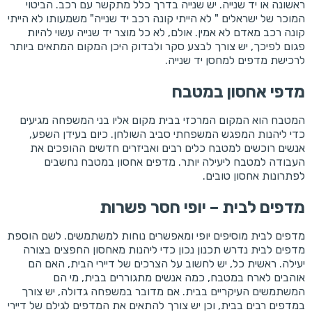
ראשונה או יד שנייה. יש שנייה בדרך כלל מתקשר עם רכב. הביטוי
המוכר של ישראלים " לא הייתי קונה רכב יד שנייה" משמעותו לא הייתי
קונה רכב מאדם לא אמין. אולם, לא כל מוצר יד שנייה עשוי להיות
פגום לפיכך, יש צורך לבצע סקר ולבדוק היכן המקום המתאים ביותר
לרכישת מדפים למחסן יד שנייה.
מדפי אחסון במטבח
המטבח הוא המקום המרכזי בבית מקום אליו בני המשפחה מגיעים
כדי ליהנות המפגש המשפחתי סביב השולחן. כיום בעידן השפע,
אנשים רוכשים למטבח כלים רבים ואביזרים חדשים ההופכים את
העבודה למטבח ליעילה יותר. מדפים אחסון במטבח נחשבים
לפתרונות אחסון טובים.
מדפים לבית – יופי חסר פשרות
מדפים לבית מוסיפים יופי ומאפשרים נוחות למשתמשים. לשם הוספת
מדפים לבית נדרש תכנון נכון כדי ליהנות מאחסון החפצים בצורה
יעילה. ראשית כל, יש לחשוב על הצרכים של דיירי הבית, האם הם
אוהבים לארח במטבח, כמה אנשים מתגוררים בבית, מי הם
המשתמשים העיקריים בבית. אם מדובר במשפחה גדולה, יש צורך
במדפים רבים בבית, וכן יש צורך להתאים את המדפים לגילם של דיירי