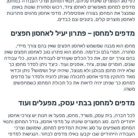
לפי סוג המוצרים שיונחו עליהם, תנאי המחסן וצרכי העבודה במחסן.
מדפים למחסן מאפשרים לאחסן ציוד, רכוש וסחורת שונות באופן
שמנצל את המחסן בצורה אופטימלית. מדפי אחסון מהווים פתרונות
לאחסון מוצרים קלים, בינוניים וגם כבדים.
מדפים למחסן – פתרון יעיל לאחסון חפצים
מחסן הוא מבנה שמשמש לאחסון חפצים שאין בהם צורך מיידי,
סחורה, חמרי גלם וכדומה. מחסן הוא פתרון טוב לאחסון חפצים שאין
בהם צורך יום יום, את כל הכלים שעוזרים לעבודות הגינון, כלי עבודה
שונים, חומרים שונים, ציוד, אופניים ועוד. כיצד ניתן לסדר מחסן כך
שלא יהיה מחסן מבולגן ולא מנוצל, שיהיה יעיל ושימושי? ניתן וכדאי
מאד להתקין מדפי אחסון לתכולה שניתן להניח ולסדר על מדפים
למחסן כך שניתן יהיה לראות את כל תכולת המחסן כשמחפשים
משהו.
מדפים למחסן בבתי עסק, מפעלים ועוד
לכל חברה, בית עסק, משרד, מחסן, מפעל או חנות יש צורכי אחסון
ייחודיים להם. סוג המוצרים שיונחו על מדפי אחסון, גודל המחסן ותנאי
המחסן משפיעים על סוג ואיכות המדפים למחסן, שימושם וצרכי
העבודה הייחודיים שבו יקבעו באילו מדפים לבחור. הנגישות למדפי