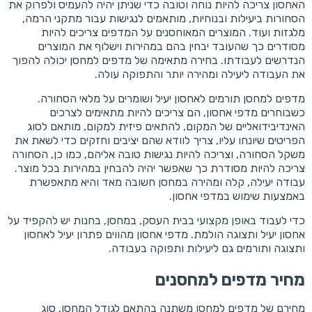
האחסון צריכה להיות נוחה וטובה כדי שניתן יהיה להעמיס ולפרוק את
הסחורות ביעילות ובנוחיות, מותאמים לנגישות עבור מתקני הרמה,
מלגזות ועוד. המוצרים המאוחסנים על המדפים צריכים להיות
מסודרים כך שהעובד יבחין בהם במהירות וישלוף את המוצרים
הנדרשים לעבודתו. בחירה מתאימה של מדפים למחסן יכולה להפוך
את העבודה ליעילה ומהירה יותר והתפוקה עולה.
מדפים למחסן תורמים לאחסון יעיל ושומרים על מלאי הסחורה.
כשבוחרים מדפי אחסון, הם צריכים להיות מתאימים לצרכים
האינדיבידואליים של המקום, להתאים פיזית למקום, מותאם לסוג
הפריטים שיונחו עליו, צריך לוודא שהם יציבים וחזקים כדי לשאת את
משקל הסחורה, וצריכה להיות נגישות טובה אליהם, כמו כן, הסחורה
צריכה להיות מסודרת כך שאפשר יהיה להבחין במהירות בכל מוצר.
עבודה יעילה, קלה ומהירה במחסן חשובה מאד והיא מתאפשרת
באמצעות שימוש במדפי אחסון.
כדי לעבוד באופן מקצועי בבית העסק, במחסן, בחנות יש להקפיד על
אחסון יעיל ותצוגה הולמת. מדפי אחסון מהווים פתרון יעיל לאחסון
ותצוגה ותורמים גם ליעילות ותפוקה בעבודה.
מחיר מדפים למחסנים
מחירם של מדפים למחסן משתנה בהתאם לגודל המחסן, סוג