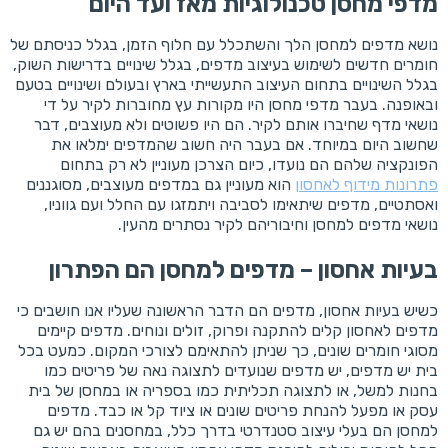
מדפי מחסן טכנולוגיות מאז ועד היום
נושא מדפים למחסן הלך והשתכלל עם חלוף הזמן, בגלל כניסתם של
חומרים חדשים לשימוש בעיצוב מדפים, בגלל שינויים בדרישות השוק,
בגלל השינויים בתחום העיצוב התעשייתי בארץ ובעולם ושינויים בטעם
ובאופנה. בעבר מדפי מחסן היו מקורות עץ מחוברות לקיר על די
נושאי מדף שחיברו אותם לקיר. הם היו פשוטים ולא מעוצבים, דבר
שחשוב היום במיוחד. אם בעבר היה חשוב שהמדפים ימלאו את
הפונקציה שלהם הם נועדו, כיום הצרכן מעוניין לא רק בתחום
פתרונות מידוף לאחסון
הוא מעוניין גם במדפים מעוצבים, מסוגננים
ואסתטיים, מדפים שיתאימו לסביבה ויתמזגו עם החלל ועם גווניו,
נושאי מדפים למחסן וחיבוריהם לקיר נסתרים מהעין.
בעיות אחסון – מדפים למחסן הם הפתרון
כשיש בעיות אחסון, מדפים הם הדבר הראשונה שעליו אנו חושבים כי
מדפים לאחסון קלים להתקנה ופרוק, זולים ונוחים. מדפים קיימים
מסוגי חומרים שונים, כך שניתן להתאימם לצורכי המקום. כמעט בכל
בית יש מדפים, יש מדפים שנועדים לתצוגה נאה של פריטים כמו
בחנות למשל, או לתצוגה תכליתית כמו בספריה או במחסן של בית
עסק או מפעל להנחת פריטים שונים או ציוד קל או כבד. מדפים
למחסן הם בעלי עיצוב סטנדרטי בדרך כלל, במחסנים בהם יש גם