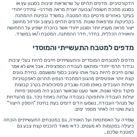
הדקורטיביים. מדפים תלויים על שרשראות יציבות בסגנון עץ או
בסגנון מתכת חשופה/צבועה יוצרת מראה מודרני- עתידני ייחודי
בעיקר באזורים פרטיים כמו המטבח, במשרד ובפינות ההמתנה
בקליניקות ומרפאות שונות. מדפים תלויים בעיצוב ופרזול מחושב
ייצור מראה מעניין יותר וסגנון ייחודי אשר בהכרח ישפיע על התחושה
והאווירה הכללית, בחדר, חדר ההמתנה, המטבח ו/או במשרד.
מדפים למטבח התעשייתי והמוסדי
מדפים למטבחים המוסדיים והתעשייתיים חייבים להיות בעלי יציבות
ובידוד תרמי ייחודי ומותאם לעבודה הספציפית, אבל איש לא אמר
שהם חייבים להיות בעלי אותו עיצוב כסוף ומשעמם, בחירת גוונים
קצת יותר אופטימיים מהגוון המתכתי הנפוץ תתרום לאפקטיביות
ויעילות העובדים באופן מוכח שנבדק פסיכולוגית בקרב קבוצות
מיקוד וניסוי שונות, אשר טענו שכאשר הצבע היה מונוטוני פחות
יעילות העבודה והתפוקה בעבודה עלתה באחוז ניכר, גם מהעדויות
של מנהלי העבודה, נשמעו הדים דומים בעת בחינת "הספק הייצור"
בעת שינוי זה לאחר מספר ימים.
שמירה על האסתטיות ועל האווירה, גם במטבחים התעשייתיים הוכחה
כיעילה במקומות לא מעטים, כדאי מאוד להכניס קצת צבע גם
למטבח שלכם…